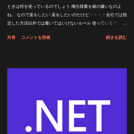
ときは何を使っているのでしょう 俺仕様書を確の嫌いなのよ
ね。 なので楽をしたい 楽をしたいのだけど・・・・会社では指
定した方法以外では書いてはいけないルール 使っているアプリ
今使っているのをつらつらと書いてみた マイクロソフトワード
共有
コメントを投稿
続きを読む
言わずとしれた業界標準ソフト。けど仕様書を書くのに向いて
ないよね。 今会社ではms-wordに直接線画を描いているのだ
けど すげーかったるい せめてVISIO使わせてくださいよ。社
長。 plantUML えるいーだーではちょこっと自分でわかればい
いやとdoxygenにちょこちょこ追加する感じでplantUMLを使
ってます ただ、出来上がる図を想像しながらテキストをちょこ
ちょこ書いていくので狙ったとおりにするのが大変だったりし
て、ワンオペでソフト作ってるのに辛いなぁと・・・ ただ、テ
キストで作るのでgithubなんかで管理するのに都合が良いわけ
です。 図を直しても差分で保存してくれるしね。 まあ個人では
これでいいんでは無かろうかとか思っているところではある
(doxygenと一緒に使えるしね) draw.io んで、最近始めたのが