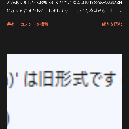
グレード 本当は順番はどうでもいいとは思うのだけどね ５．最
どがありましたらお知らせください 次回は6/18のAK-GARDEN
初のプロジェクト完了 とりあえず一旦完了 ６．続いてAndroid
になります またお会いしましょう ｜ 小さな模型好き、小さな
プロジェクト またまた upgrade-assistant upgrade ./ソリュ
人形好きのためのお祭り 「AK-GARDEN（エーケーガーデ
共有
コメントを投稿
続きを読む
ーション名.sln を実行よー ７．iOSプロジェクト この調子でi...
ン）」は、可動キット、ガレージキット、ミニドール、ミニチ
ュア等を中心とした立体製作物の展示即売会です！ [ブログカ
ード風リンクタグ作成]