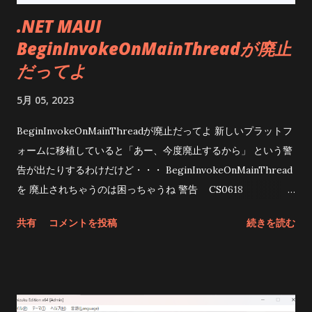
.NET MAUI
BeginInvokeOnMainThreadが廃止
だってよ
5月 05, 2023
BeginInvokeOnMainThreadが廃止だってよ 新しいプラットフ
ォームに移植していると「あー、今度廃止するから」 という警
告が出たりするわけだけど・・・ BeginInvokeOnMainThread
を 廃止されちゃうのは困っちゃうね 警告 CS0618
'Device.BeginInvokeOnMainThread(Action)' は旧形式です
共有
コメントを投稿
続きを読む
('Use BindableObject.Dispatcher.Dispatch() instead.') こんな
警告を喰らってしまう まあ無視しててもいいんだけど.Net7.0で
は使えてるけど8.0になったら「はい、おしまい」なんてなる事
もあるわけで(可能性は高い) Dispatcherを使えって警告出てる
けどどう使うのよ って思ったら