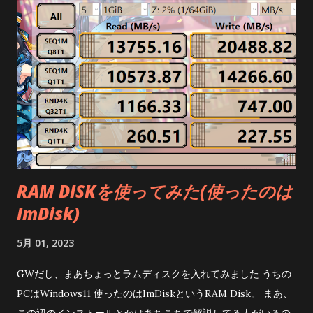
//Device.BeginInvokeOnMainThread(() => //
DisplayAlert("BLE", "BluetoothがOFFになっています。
BluetoothをONにしてください。", "OK")); Dispatcher .
Dispatch(() => DisplayAlert( "BLE" , "BluetoothがOFFに
なっています。BluetoothをONにしてください。" , "OK" )); こ
れでよかった BeginInvokeOnMainThreadを
Dispatcher.Dispatchに変えれば良いだけ なんだけど、サジェ
スチョンに出してくれよ・・・
RAM DISKを使ってみた(使ったのは
ImDisk)
5月 01, 2023
GWだし、まあちょっとラムディスクを入れてみました うちの
PCはWindows11 使ったのはImDiskというRAM Disk。 まあ、
この辺のインストールとかはあちこちで解説してる人がいるの