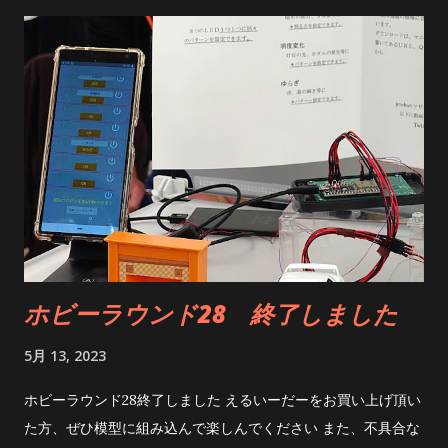
グレードに役立つ .NET アップグレード アシスタント ツールに
ついて紹介します。 [ブログカード風リンクタグ作成] オフィ
シャルのページはこちらその2(コマンドの実行の仕方)
Windows フォーム アプリを .NET 6 にアップグレードする -
.NET Core .NET アップグレード アシスタントを使用して、既
存の .NET Framework Windows フォーム アプリを .NET 6 に
アップグレードします。 .NET アップグレード アシスタント
は、.NET Framework から .NET 6 にアプリを移行するときに
役立つ CLI ツールです。 [ブログカード風リンクタグ作成] ま
あ失敗するだけなんだけどね・・・ とりあえず昔BLEの練習用
に作ったソリューションでタメしてみた 1．まずはインストー
ホビーラウンド28 終了しました
ル power shellを立ち上げて dotnet tool install -g upgrade-
assistant でインストールされる 2．アップグレードアシスタン
5月 13, 2023
トを実行 upgrade-assistant upgrade ./ソリューション名.sln
とすると実行開始! ３．開始! まあ「１」か「Enter」を画面見
ホビーラウンド28終了しました えるいーだーをお買い上げ頂い
ながら叩くだけなんだけど・・・ ４．最初は共通部分のアップ
た方、ぜひ模型に組み込んで楽しんでください また、不具合な