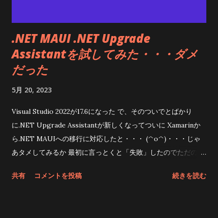
draw.ioというWEBでもローカルでもいじれるアプリ urlでペー
ジに埋め込む事も出来るしsvgやpngに吐き出してgoogle
.NET MAUI .NET Upgrade
driveに放り込んでdoxygenのマークダウンファイルからリンク
Assistantを試してみた・・・ダメ
してもいい まとめ まあ他にもありそうだけどdraw.ioにしてみ
るかね svgにしておけば流用できそうだし
だった
5月 20, 2023
Visual Studio 2022が17.6になった で、そのついでとばかり
に.NET Upgrade Assistantが新しくなってついに Xamarinか
ら.NET MAUIへの移行に対応したと・・・ (^o^)・・・じゃ
あタメしてみるか 最初に言っとくと「失敗」したのでただの失
敗記録なんだけどね ぶっちゃけて作業面倒なので諦めただけ オ
共有
コメントを投稿
続きを読む
フィシャルのページはこちらその1(インストールについて)
.NET アップグレード アシスタントの概要 - .NET Core .NET
Framework からの移行と .NET 6 へのプロジェクトのアップ