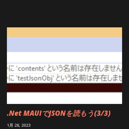
void SQLcreateBtn_Clicked( object sender, EventArgs e)
{ _dbCon = new SQLiteConnection(mkFullPath()); //メ
モリ上に_dbConを確保
_dbCon.CreateTable<VersionTbl>(); //VertionTblに
そったテーブルを作成(既にテーブルが出来ていたら何もしな
い) } SQLcreateBtn_Clicked関数の SQLiteConnectionの引
数の追加し、フラグを追加し、下のようにしてください
・・・・・このテストをしたときは上のソースで動いてたんだ
けどね・・・ /// < summary > /// DBの作成ボタン
/// </ summary > /// < param name = "sender" ></
param > /// < para...
.Net MAUIでJSONを読もう(3/3)
1月 28, 2023