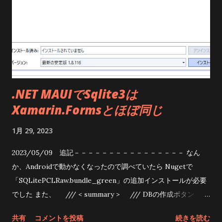
.NET MAUIでSqlite3は
Xamarin.Formsとほぼ同じ
1月 29, 2023
2023/05/09 追記－－－－－－－－－－－－－－－－ なん
か、Androidで動かなくなったので調べていたら Nugetで
「SQLitePCLRaw.bundle_green」の追加インストールが必要
でした また、 /// < summary > /// DBの作成ボタン
/// </ summary > /// < param name = "sender" ></
共有
コメントを投稿
続きを読む
param > /// < param name = "e" ></ param > private