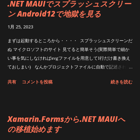
.NET MAUIでスプラッシュスクリー
Essentials: async Task LoadMauiAsset() { using var
ン Android12で地獄を見る
stream = await
FileSystem.OpenAppPackageFileAsync("AboutAssets.txt"); ...
1月 25, 2023
まずは起動するところから・・・・ スプラッシュスクリーンだ
ぬ マイクロソフトのサイト 見てると簡単そう(実際簡単で細か
い事を気にしなければsvgファイルを用意して1行だけ書き換え
ておしまい) なんかプロジェクトファイルに自動で記述される
らしい よし、プロジェクト作った つーか、もうス
共有
コメントを投稿
続きを読む
プラッシュがあるんだけど・・・・ そして自作のsvgファイル
くうっ・・・デザインセンスない・・・・ それはともかく、
このSVGファイルを Resources\Images にドラッグ＆ドラッ
グ プロジェクトを右クリックして｢プロジェクトファイルの編
Xamarin.Formsから.NET MAUIへ
集」 して、編集できるようになったプロジェクトファイルを 自
の移植始めます
分のプロジェクトファイルに書き換える <MauiSplashScreen
Include="Resources\Splash\splash.svg" Color="#512BD4"