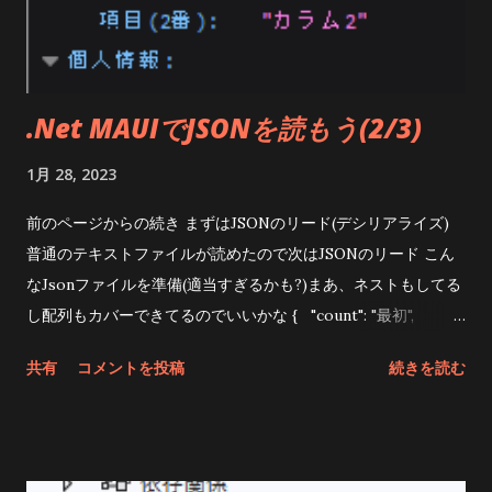
EventArgs e ) { using var stream = await FileSystem .
OpenAppPackageFileAsync ( "testfile.json" ); using var
reader = new StreamReader ( stream ); ...
.Net MAUIでJSONを読もう(2/3)
1月 28, 2023
前のページからの続き まずはJSONのリード(デシリアライズ)
普通のテキストファイルが読めたので次はJSONのリード こん
なJsonファイルを準備(適当すぎるかも?)まあ、ネストもしてる
し配列もカバーできてるのでいいかな { "count": "最初",
"tablename": { "colmn1": "カラム1", "colmn2": "カラム2" },
共有
コメントを投稿
続きを読む
"args": [ { "name": "太郎", "age": 25 }, {
"name": "二郎", "age": 22 } ] } JSONファイルはちゃんと
タグが書けてないとリードするときにエラーになったりするの
で、確認できる手段が必要だけど何時もFirefoxで確認してます