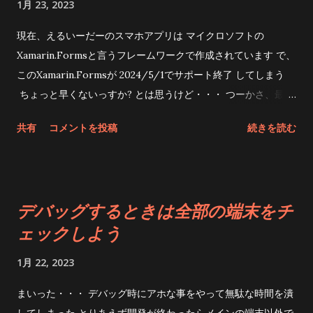
1月 23, 2023
BaseSize="168,168" /> ↓ <MauiSplashScreen
Include="Resources\Splash\ splashtestmaui .svg"
現在、えるいーだーのスマホアプリは マイクロソフトの
Color="#512BD4" BaseSize="168,168" /> とりあえず
Xamarin.Formsと言うフレームワークで作成されています で、
Androidで実行 お、おう・・・・ まあ最初はこんなもんよね
このXamarin.Formsが 2024/5/1でサポート終了 してしまう
最初に紹介したマイクロソフトのサイトでもBaseSizeを書き換
ちょっと早くないっすか? とは思うけど・・・ つーかさ、最初
えてくださいって言ってるし 言われたとおりに
は2021年にリリース予定だったのがいつまでもリリースされな
共有
コメントを投稿
続きを読む
<MauiSplashScreen
いから Xamarinのまま開発を続けちゃったのに、 今になって、
Include="Resources\Splash\splashtestmaui.svg"
サポート終了期間をそんなに短く設定するとかそりゃねーだろ
Color="#512BD4" BaseSize=" 320,600 " /> 書き換えてみると
とは思う で、まあグダグダと SQLiteまで使って機能追加 もつ
いい感じじゃーん じゃあアンドロイドのバージョン毎に試して
い先日したわけですが 本来だったらマイクロソフトが｢実に使
デバッグするときは全部の端末をチ
みよう Android 7 Android 11 Android 12 Android 13 ...
いやすいマイグレーションツール｣をリリースしていて えるい
ェックしよう
ーだーは.NET MAUIへの移植はとっくに終わっているはずだっ
た・・・・が、 このマイグレーションツール、まるで役に立た
1月 22, 2023
ない 何だよこれ フレームワークのバージョン変更すらしてくれ
ないじゃん 一体何処を修正したんだよ・・・・ βのバージョン
まいった・・・ デバッグ時にアホな事をやって無駄な時間を潰
もまるで上がる気配もない 最初はもうXamarinと一緒に自爆し