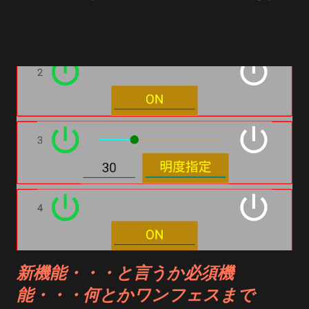
と終了している 犯人は誰だ? あちこち引っ越し回した結果 数
理だよなぁと思いつつ、けどローンを組んだら・・・とか考え
手作業でやる事...
日前にテストして放り出した端末Aがずっと動作したまま、BLE
ていたのだけど、 金額高いわ、とんでもなく巨大化しているわ
の接続を横からかっ攫っていたのでした ホント疲れた・・・・
で考えるのを辞めた A300 シリーズの方がいいのかな とは言え
よく考えたら3年も使って無いのだよな とかうだうだ考えてい
たら、結局は今使っているウォークマンをそのまま使い続ける
という結論に達しました
新機能・・・と言うか必須機
能・・・何とかワンフェスまで