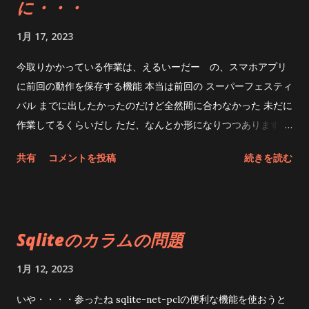
に・・・
1月 17, 2023
今取りかかっている作業は、えるいーだー の、スマホアプリ
に前回の動作を保存する機能 本当は前回の スーパーフェスティ
バル までに出したかったのだけど全然間に合わなかった 未だに
作業してるくらいだし ただ、なんとか形になりつつあります つ
ーても今頃そんな機能を実装するのかよと言われそうだけど そ
共有
コメントを投稿
続きを読む
の機能は アプリ終了時の設定を次回起動時に読み込む機能 と言
うかあって当たり前という頭が無かった(酷いw) 一人で作って
るとある程度形になってくると｢こんなもんでいいか｣ってなっ
ちゃうのよね で、実際ワンフェスとかAKガーデン、スーパー
Sqliteのカラムの問題
フェスティバルで出展してみて買ってくれた人、買ってくれな
かった人、隣のディーラーの方なんかと話していると ｢あれ、
1月 12, 2023
結構必須機能が無いな｣・・・と 今更ながらちびちびと実装し
ているわけです このペースならトラブルが無ければワンフェス
いや・・・・参ったね sqlite-net-pclの便利な機能を使おうと