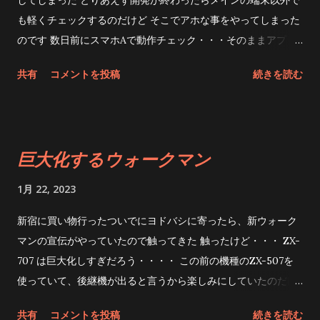
してしまった とりあえず開発が終わったらメインの端末以外で
ようと思ったんだけど、他のディーラーさんとの話も進んでい
も軽くチェックするのだけど そこでアホな事をやってしまった
てそれはちょっと迷惑をかけそう なので自力で移植する事にし
のです 数日前にスマホAで動作チェック・・・そのままアプリ
ました なので非常に時間が掛かります この際なので、プログラ
を落とさず放置 そして今日、デバッグのためにえるいーだーの
共有
コメントを投稿
続きを読む
ムの色々気にくわないところを治したいし、 そもそもBLE通信
基板側をスイッチON、端末Bで動作チェック あれぇ・・・・繋
のプロジェクト、 Bluetooth Le Plugin のMAUI対応版がまだβ
がらないなぁ 基板をリセットすると端末Bに繋ぐけど一旦接続
だったりします(まあ、今のバージョンでもMAUI動くみたいだ
するともう受け付けなくなる なんかバグらせたか・・・・ 古い
けど) プログラム自体はそう変わらないみたいだけどね
アプリの入ってる端末Cでチェック ・・・・また繋がらない や
巨大化するウォークマン
ぇ・・・・ リリース用の署名とか未だにどうやるのかわからな
ばい、新しいアプリも、古いアプリも接続がおかしくなってい
かったりw 忘れないように、マイグレーションのやる事リスト
る 基板側は改造していないのにそんなバグ今更出るはず無いの
1月 22, 2023
Xamarin.FormsからMAUIへの以降 Jsonファイルの扱いを
に何でだ・・・・ 基板をシリアル出力しながらログをチェック
Newtonsoft.jsonからSystem.Text.Jsonへ変更 データコントロ
端末B・・・・お、今度は繋がった アプリ終了をしてみる ・
新宿に買い物行ったついでにヨドバシに寄ったら、新ウォーク
ールクラスの階層変更(色々予想外の変更があったのよ・・・)
｢切断｣がシリアルに出力される OK ・「再アドバイス」が
マンの宣伝がやっていたので触ってきた 触ったけど・・・ ZX-
bleドライバーのさらなる抽象化 変数名の整理整頓 あたりかね
シリアルに出力される OK ・｢接続｣がシリアルに出力され
707 は巨大化しすぎだろう・・・・ この前の機種のZX-507を
ぇ マイグレーションツールで移行して落ち着いたらちまちまや
る (´・ω・｀)何でや 手元の端末のアプリを終了したの
使っていて、後継機が出ると言うから楽しみにしていたのだけ
ろうと思ってたのにさぁ ただ、XamarinとMAUIだとプロジェ
に｢ 接続 ｣って ええ??? 端末B、端末Cチェック アプリはちゃん
ど まずいきなり10万オーバーという金額にがっくし 買うの無
共有
コメントを投稿
続きを読む
クト内のファイルのファイル構成すら大分異なってるから結局