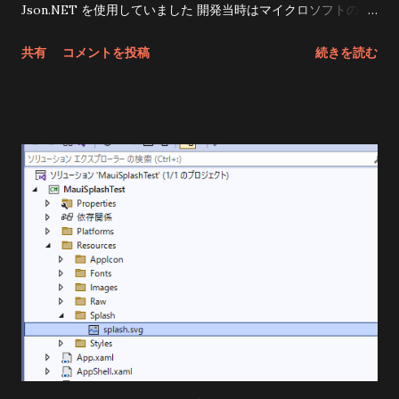
Json.NET を使用していました 開発当時はマイクロソフトのサ
イトでもお薦めされていたのに、今見たらしれっと
共有
コメントを投稿
続きを読む
System.Textを使うように変わっている・・・・ でまあ、とり
あえずMAUIで読むにはSystem.Textを使うのが本筋だよねと言
うわけでまずはそもそもJSONどころか普通のファイルはどうな
のよ と思ったら実験用プロジェクトを作ってリソースどうしよ
うかなあ と見てみたら /Resources/Rawの下に
AboutAssets.txtと言う怪しげなファイルを発見 中身はこんな
感じ Any raw assets you want to be deployed with your
application can be placed in this directory (and child
directories). Deployment of the asset to your application is
automatically handled by the following `MauiAsset` Build
Action within your `.csproj`. <MauiAsset
Include="Resources\Raw\**" LogicalName="%
(RecursiveDir)%(Filename)%(Extension)" /> These files will
be deployed with you package and will be accessible using