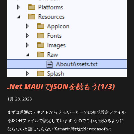
何で他のブラウザーは対応してくれないのかねぇ こんな感じで
自分の狙ったとおりになっていたらファイルはOK(上の画像は
この後編集したので項目名が変ですけど) これをtestfile.jsonと
か名前を付けてResources/Raw/ に配置 このtestfile.jsonの
プロパティを確認してMauiAssetになってればいいけど そうな
ってなかったらMauiAssetに修正 で、ちょっとびっくりした機
能 こちらのページ で紹介されていたのだけど、 jsonファイル
の中身をクリップボードにコピーして 「編集」→「形式を選択
して貼り付け」→「JSONをクラスとして貼り付ける」 とする
と 先頭にusingを入れる useiusing System.Text.Json; using
.Net MAUIでJSONを読もう(1/3)
System.Text.Json.Serialization; p...
1月 28, 2023
まずは普通のテキストから えるいーだーでは初期設定ファイル
をJSONファイルで設定しています なのでこれが読めるように
ならないと話にならない Xamarin時代はNewtonsoftの