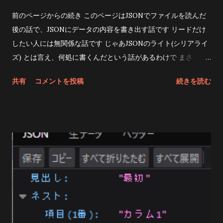
前のページからの続き このページはJSONでファイルを読んだ
後の話で、JSONにデータの内容を書き出す話です リードだけ
したい人には無関係な話です じゃあJSONのライト(シリアライ
ズ) とは言え、何処に書くんだという話があるわけで まさ
か/Resourceに書くわけにはいかないわけです マイクロソフト
共有
コメントを投稿
続きを読む
の サイトを参考に「これを使え 」 となっているので
FileSystem.Current.AppDataDirectoryを使用してデータフォ
ルダのルートを取得 そして、それを踏まえてシリアライズのコ
ード 今度はライトのボタンを追加 < Button
x:Name = "JsonWrite" Text = "JSONライト"
Clicked = "JsonWrite_Clicked" /> リードしたデータを書き
込む形にしたので、リード側もちょっと修正 んで、このプログ
ラムは リードボタンをクリックしてからライトしないと まとも
に動作しないので悪しからず Rootobject _testJsonObj ;
private async void JsonRead_Clicked ( object sender ,