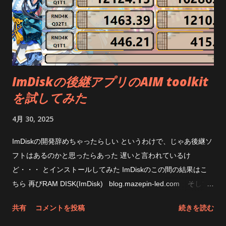
ImDiskの後継アプリのAIM toolkit
を試してみた
4月 30, 2025
ImDiskの開発辞めちゃったらしい というわけで、じゃあ後継ソ
フトはあるのかと思ったらあった 遅いと言われているけ
ど・・・ とインストールしてみた ImDiskのこの間の結果はこ
ちら 再びRAM DISK(ImDisk) blog.mazepin-led.com そして
今回のAIM Toolkit なんか、無茶苦茶遅くなってるな 下手すると
共有
コメントを投稿
続きを読む
SSDの方が速いじゃん CPUの使用状態はこんな感じ PIO転送な
ところは変わって無さそう まあ、遅いからと言ってその速度が