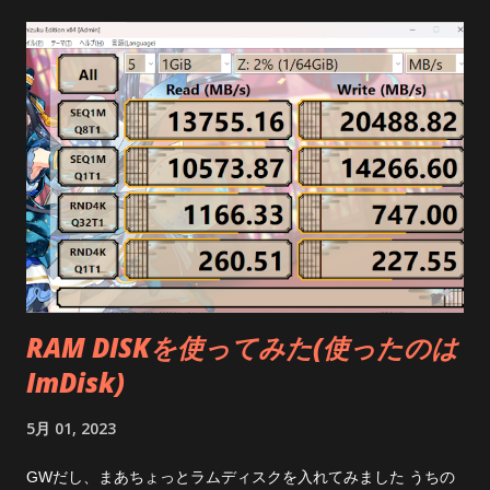
らまず、スマホにQCC dongle Pro接続して専用アプリで ドン
だにスタンダード版は8GBまでなんだな キャッシュ領域にした
グルとイヤホンをペアリングする必要があった 何だそりゃー
いなら大人しく余ってるSSDを使った方がいいんじゃ無いかっ
Google PlayでQuestyleで検索かけるか こちら でまずはインス
て気がするけど おしまい
トール そしてスマホにドングルを刺して、このアプリ内からイ
ヤホンをペアリング そしてそのドングルをWindows11の空いて
るUSB TYPE-Cポートに突き刺す 音が出た！ やったね 結局
音が良くなった? どうなんだろうね 正直言ってよくわからん
ただ、マイケルジャクソンのThe Jamのオープニングのガラス
の割れる音は 今までよりも細かくパリパリ聞こえるようになっ
たから効果はあったんだと思う それと遅延が少なくなった
finalのZE3000 SVというイヤホンを使っていたのだけど今まで
RAM DISKを使ってみた(使ったのは
のただのUSBドングルで YouTubeを見てると明らかに音と画面
ImDisk)
のタイミングがずれてて、 Bluetoothイヤホンってこんなもんか
と表他のだけどそれが亡くなったのはとても快適 LDACは遅延
5月 01, 2023
が酷いとか書いてあったからビビってたんだけどね(でも有線イ
ヤホン使うと、あ、これが合ってる状態なんだってなるので遅
GWだし、まあちょっとラムディスクを入れてみました うちの