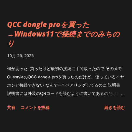
体感できるのかというと出来ないんだけどね と思ったところ
で、なんか設定変えてみたらどうなるのだろう Allocate
QCC dongle proを買った
Memory Dynamicallyというのは、メモリを必要に応じてってこ
→Windows11で接続までのみちの
とだからと思って以前試したことがあったけど、なんかImDisk
り
のときは不安定だったんだよな AdvancedのとこにあるUse
AWE Physical Memoryというのが良くわからないけど、チェッ
10月 26, 2025
クしてみたら速くなった おお、大分速くなった。なったけ
ど・・・・なんで？ これだとImDiskよりちょっと遅いくらいに
何があった 買ったけど最初の接続に手間取ったので そのメモ
なるのか もしやQuickFormatととかでも変わるのか？と思った
QuestyleのQCC dongle proを買ったのだけど、使っているイヤ
けどそこまでやる気も無かったので放置。速くなるわけないよ
ホンと接続できない なんでー? ペアリングしてるのに 説明書
ね。 後は圧縮とか、取り外しメディアとかだし。 最近の性能
説明書には外装のQRコードを読むように書いてあるのだけど
の良いSSDのおかげで RAM DISKというものの存在意義が薄れ
そもそもpage not found 404になる Windowsには・・・ ちゃ
共有
コメントを投稿
続きを読む
ちゃったね まあそれでとにかく速度を稼ぎたいぜって人は
んと ヘッドホンのところには QCC Dongle Pro って出てるの
SoftPerfect RamDiskでも使ってください 昔はPrimo Ramdisk使
よね しかし音が出ない つーか、新しいペアリングはどうやるの
ってました。当時使ってたけどなかなか良かった。 当時SSD無
だ スマホが必要でした 何だそりゃっていいたくなるがどうや
茶苦茶高かったし。 今はほぼ無用になってしまったが・・・ 未