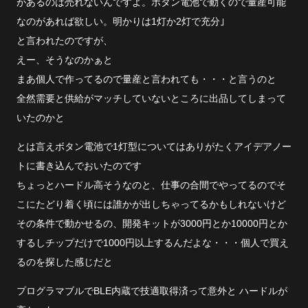
があるのは売れないんですよ。ボタン電池で動くので量産可能
なのがあれば欲しい。明かりは1灯か2灯で充分｣
と言われたのですが、
えー、そうなのかぁと
まあ個人で作ってるので量産と言われても・・・と言うのと
全然需要と供給がマッチしていないところに出品してしまって
いたのかと
とは言えボタン電池で1灯型についてはありがたくアイデアノー
トに書き込んでおいたのです
ちょっとハードル高そうなのと、仕事の合間でやってるのでそ
こにたどり着く頃には誰かが出しちゃってるかもしれないけど
その条件で動かせるの、開発キットが3000円とか10000円とか
するしチップだけで1000円以上するんだよな・・・個人で買え
るのを探した感じだと
プログラマブルでBLE内蔵で技適取得済って意外と ハードルが