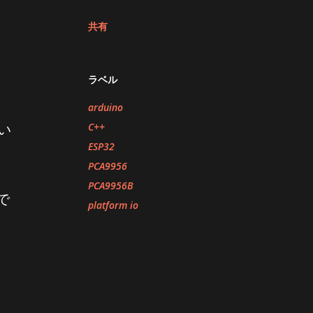
共有
ラベル
arduino
C++
い
ESP32
PCA9956
PCA9956B
で
platform io