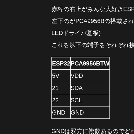
赤枠の右上がみんな大好きESP32
左下のがPCA9956Bの搭載された
LEDドライバ基板)
これを以下の端子をそれぞれ
ESP32
PCA9956BTW
5V
VDD
21
SDA
22
SCL
GND
GND
GNDは双方に複数あるのでど