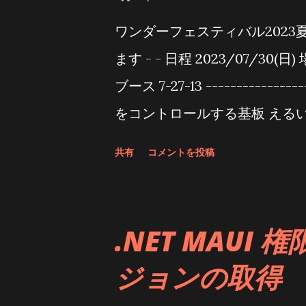
ワンダーフェスティバル2023
ます - - 日程 2023/07/30
ブース 7-27-13 ----------------
をコントロールする基板 えるいー
セット 各種LED詰め合わせ 5
共有
コメントを投稿
をコントロールする基板 える
言います まあ、基板とスマホ
い アプリのダウンロードはこちら
.NET MAUI
明動画です 取説動画2 ちょっ
ジョンの取得
車のウインカーなどの操作をし
な揺らぎを表現するデモ動画です