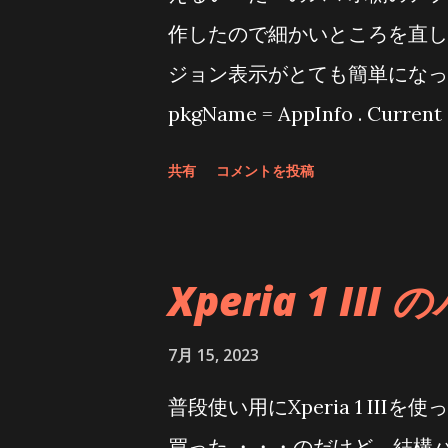
いえば最近ドキュメント出力して
作したので細かいところを直し
トした 1.9.2から1.9.6に
ジョン表示がとても簡単になった
メントはこんな... [ブログカ
pkgName = AppInfo . Cur
する場合 string verCode = App
共有
コメントを投稿
バージョン番号を取得する場合 string
VersionString; //
ふうにバージョンが取得できる
Xperia 1 III
言うことで・・・AndroidMa
ど まーじーでーー??? Xamain
7月 15, 2023
Android用を使い分けてい
普段使い用にXperia 1 II
か、AppInfoオブジェクト
買った ・・・のだけど、結構