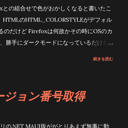
iceの権限設定画面用 /// </ summary >
refoxとの組合せで色がおかしくなると書いたこ
ByDevice : Permissions .
TMLのHTML_COLORSTYLEがデフォル
ic override ( string androidPermission,
るのだけど Firefoxは何故かその時にOSのカ
rmissions => new List<( string
、勝手にダークモードになっているだけだ
これって、アプリのモードの方を検出しなけ
続きを読む
irefoxかChromeかどちらかがわからな
てるんだな 世の中は圧倒的にChromeが
ところを見ると多分Chromeが正し
 バージョン番号取得
決してよかった ↓以前の記事 そりゃ無いぜ
foxで読めないよ スマホアプリにDBの実装を始めた(ま
始めただけ) なのだけど・・・・途中でそう
の.NET MAUI版ががとりあえず無事に動