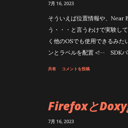
7月 16, 2023
ロボットのプラモでマシンガン
そういえば位置情報や、Near
量産型モビルスーツ、デミトレ
う・・・と言うわけで実験してみ
のページ えるいーだー関連 
く他のOSでも使用できるみたい)
ら、小物の購入先、便利な使い
ンとラベルを配置 <!-- SDKバージ
リンクタグ作成] BOOTHで
"SDKVersion" Clicked = "S
BOOTHでお買い求めいただけ
共有
コメントを投稿
/> <!-- 位置情報権限 --> < Butto
板 “えるいーだー” - mazep
"LocationBtn_Clicked" Text
るための基板です スマホからBlue
面 --> < Button x:Name = "Nea
FirefoxとDoxy
"Near By ON(Android12以降)" /
たただのボタンとラベルだけど Ne
7月 16, 2023