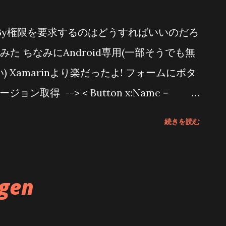
を表現してみました(水星の魔女で出てきた
 By権限を要求するのはどうすればいいのだろ
ーナーです) 私の解説ページです マゼピン
た ちなみにAndroid専用(一部そうでも無
えるいーだー関連のページ。セットアップか
 Xamarinより楽だったよ! フォームにボタ
方などを掲載しています [ブログカード風
ョン取得 --> < Button x:Name =
の販売 ワンフェスにお越しいただけない方には
DKVersion_Clicked" Text = "SDK バージョン"
ます スマホでLEDをコントロールする基
続きを読む
n x:Name = "LocationBtn" Clicked =
in - BOOTH スマホからLEDをコントロールす
 = "GPS ON" /> <!-- Near By Device権限画
toothを使用...
rBy" Clicked = "NearBy_Clicked" Text =
gen
> < Label x:Name = "lblSdkVersion" /> ま
ar By権限を判定するクラスを作成 /// <