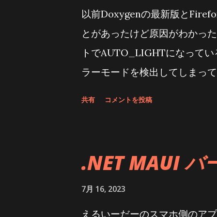
summary > /// NearByDev
以前Doxygenの最新版とFi
internal class PermissionNear
とがあったけど原因がわかった H
BasePlatformPermission { publ
トでAUTO_LIGHTになってい
bool isRuntime)[] RequiredPe
ラーモードを検出してしまって
androidPermission, bool...
った ・・・・なんでやねん 
共有
コメントを投稿
りゃならないんじゃ無いかなぁ F
いがダークモードの検出が間違っ
多くて、誰も文句を言っていない
.NET MAUI
い・・・とは思うが まあ、解
Doxygen (1.9.6)Fire
7月 16, 2023
だ始めただけでクラス名を決め
えるいーだーのスマホ側のアプリ