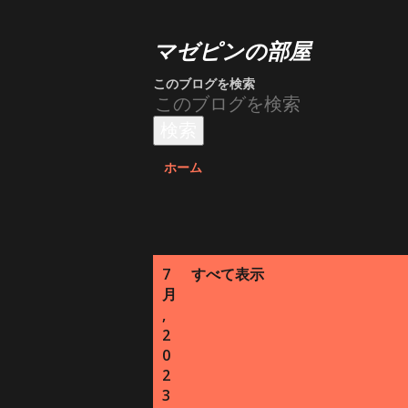
マゼピンの部屋
このブログを検索
ホーム
投
7
すべて表示
月
稿
,
2
0
2
3