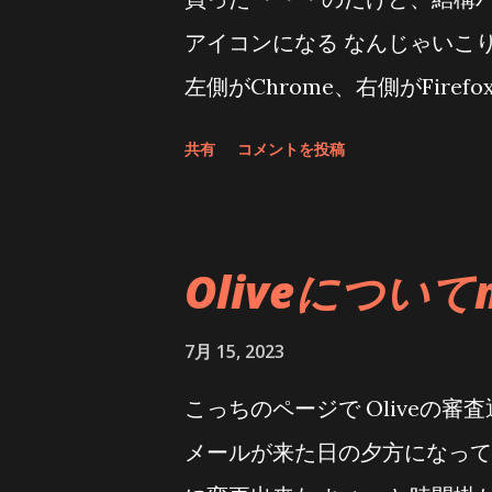
色々隠れてそう・・・ ありが
アイコンになる なんじゃいこ
こちらを見てちょうだい 次のワン
左側がChrome、右側がFiref
ゼピンのページ えるいーだー
に“謎の丸いアイコン”出現 
共有
コメントを投稿
ップから、小物の購入先、便利
処法を案内 一部のXperia
ード風リンクタグ作成] おし
た。ソニーがLINE公式アカウント
せて、対処法を案内している。
Oliveについて
サイトに対処法っぽいのが載っ
2．タスク管理ボタンが効かな
7月 15, 2023
どこかのページにジェスチャー
こっちのページで Oliveの審
ならねーんだよ 右下のボタンで
メールが来た日の夕方になって
苦茶使うんだけどねぇ ソニー