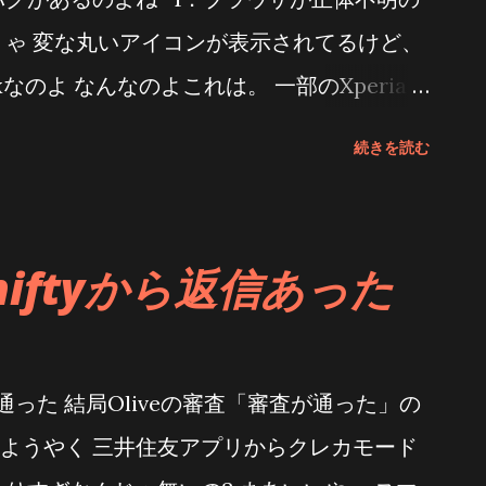
たやありがたや・・・・ ↓えるいーだーは
りゃ 変な丸いアイコンが表示されてるけど、
フェスでも販売します(2023/7/30) マ
oxなのよ なんなのよこれは。 一部のXperia
関連 えるいーだー関連のページ。セットア
起動してもエラー、削除もできず ソニーが対
続きを読む
な使い方などを掲載しています [ブログカ
に謎の丸いアイコンが出現する不具合が発覚し
まい
「Sony (Japan)」で明らかにした。あわ
 [ブログカード風リンクタグ作成] こっちの
niftyから返信あった
ていたけど効果は無かった 頼むよ・・・・
くなる これが発動するととても不便になる
に切り替えろって言うけど根本的な解決に
査通った 結局Oliveの審査「審査が通った」の
す Androidを使っているとこのボタン無茶
ようやく 三井住友アプリからクレカモード
ユーザーはみんなジェスチャーモードで使っ