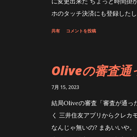
に変更出来た ちょっと時間掛か
てるから、タスクボタンは使わ
ホのタッチ決済にも登録したし
ててソニーも修正する気配が全
のだけど、ボーナス月とか指... 
共有
コメントを投稿
っ
Niftyに登録できなくて途方に
井住友Oliveカード」は通常
と・・・ その番号はカード会
Oliveの審査
～ 一応三井住友に質問の予約
キシブルペイの仕組みだとデビ
7月 15, 2023
なってるのかも そんな意表を
結局Oliveの審査「審査が通
かく回答待ちだ・・・ 追記 三
く 三井住友アプリからクレカ
アプリ->指定のクレカをタッチ-
なんじゃ無いの? まあいいや。
号照会->(SMD認証) とす