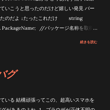
ないよなと思って doxygenをアップデー
ていこうと思ったのだけど嬉しい発見 バー
 激変しましたよもう・・・・ 出来上がったドキュ
のだよ ↓たったこれだけ string
ード風リンクタグ作成]
rent . PackageName; //パッケージ名称を取得
Info . Current . BuildString; //アプリ
続きを読む
 verName = AppInfo . Current .
アプリバージョン名称を取得する場合 文字列はこんな
 バージョンもパッケージ名もまだ作業中と
 のバグ
nifest.xmlにも適当な値を入れてるだけだけ
ではDependencyServiceを使ってわざわざ
たのに これはとてもいいことなのですよ という
Iを使っている 結構頑張ってこの、超高いスマホを
の下にはまだまだ役に立ちそうなプロパティが
バグがあるのよね 1．ブラウザが正体不明の