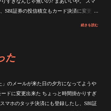
りすぎなんじゃ無いの? まあいいや。 スマ
ないのか? ずっと前からちょくちょく発生し
、SBI証券の投信積立もカード決済に変更 な
然無いけどさぁ 3．早く直して 早く直して
[ブログカード風リンクタグ作成] Oliveが
続きを読む
暮れてNiftyに質問したら 返事があった 「三
見えているのと違うカード番号を登録しろ
社に質問しないとならない な、なんだって
通った
をしてみたけれど・・・・ もしかしてフレ
ットカードとして通常は認識されるように
突いた答えは予想していなかった まあとに
った」のメールが来た日の夕方になってようや
井住友から返事が来た(SMSで) 三井住友銀行
モードに変更出来た ちょっと時間掛かりすぎ
>右下のメニュー ->VpassID登録用会員番
 スマホのタッチ決済にも登録したし、SBI証
ると、クレカモードの番号が出てきた