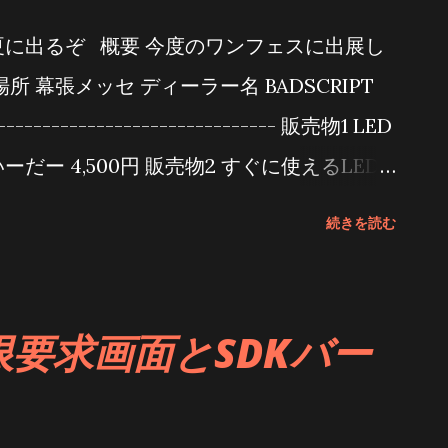
夏に出るぞ 概要 今度のワンフェスに出展し
(日) 場所 幕張メッセ ディーラー名 BADSCRIPT
------------------------------- 販売物1 LED
だー 4,500円 販売物2 すぐに使えるLED
00円～ 出展物 出展するものはスマホからLED
続きを読む
いーだー です スマホアプリもえるいーだーと
がセットで「えるいーだー」と考えてくださ
(Androidのみ) 取説動画1 基本動作の説
 権限要求画面とSDKバー
と応用の操作説明の動画です デモ動画1 自動
ているデモ動画です デモ動画2 暖炉のよう
(1/f揺らぎを使用しています) デモ動画3