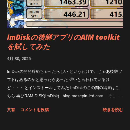
ImDiskの後継アプリのAIM toolkit
を試してみた
4月 30, 2025
ImDiskの開発辞めちゃったらしい というわけで、じゃあ後継ソ
フトはあるのかと思ったらあった 遅いと言われているけ
ど・・・ とインストールしてみた ImDiskのこの間の結果はこ
ちら 再びRAM DISK(ImDisk) blog.mazepin-led.com そして
今回のAIM Toolkit なんか、無茶苦茶遅くなってるな 下手すると
共有
コメントを投稿
続きを読む
SSDの方が速いじゃん CPUの使用状態はこんな感じ PIO転送な
ところは変わって無さそう まあ、遅いからと言ってその速度が
体感できるのかというと出来ないんだけどね と思ったところ