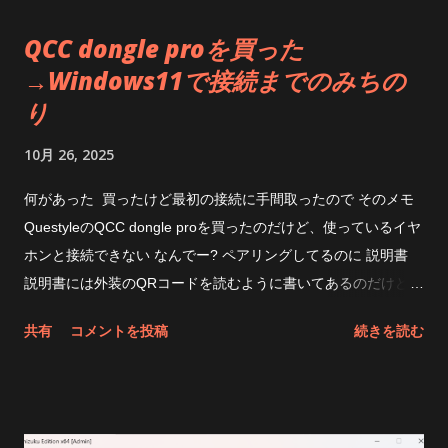
で、なんか設定変えてみたらどうなるのだろう Allocate
QCC dongle proを買った
Memory Dynamicallyというのは、メモリを必要に応じてってこ
→Windows11で接続までのみちの
とだからと思って以前試したことがあったけど、なんかImDisk
り
のときは不安定だったんだよな AdvancedのとこにあるUse
AWE Physical Memoryというのが良くわからないけど、チェッ
10月 26, 2025
クしてみたら速くなった おお、大分速くなった。なったけ
ど・・・・なんで？ これだとImDiskよりちょっと遅いくらいに
何があった 買ったけど最初の接続に手間取ったので そのメモ
なるのか もしやQuickFormatととかでも変わるのか？と思った
QuestyleのQCC dongle proを買ったのだけど、使っているイヤ
けどそこまでやる気も無かったので放置。速くなるわけないよ
ホンと接続できない なんでー? ペアリングしてるのに 説明書
ね。 後は圧縮とか、取り外しメディアとかだし。 最近の性能
説明書には外装のQRコードを読むように書いてあるのだけど
の良いSSDのおかげで RAM DISKというものの存在意義が薄れ
そもそもpage not found 404になる Windowsには・・・ ちゃ
共有
コメントを投稿
続きを読む
ちゃったね まあそれでとにかく速度を稼ぎたいぜって人は
んと ヘッドホンのところには QCC Dongle Pro って出てるの
SoftPerfect RamDiskでも使ってください 昔はPrimo Ramdisk使
よね しかし音が出ない つーか、新しいペアリングはどうやるの
ってました。当時使ってたけどなかなか良かった。 当時SSD無
だ スマホが必要でした 何だそりゃっていいたくなるがどうや
茶苦茶高かったし。 今はほぼ無用になってしまったが・・・ 未
らまず、スマホにQCC dongle Pro接続して専用アプリで ドン
だにスタンダード版は8GBまでなんだな キャッシュ領域にした