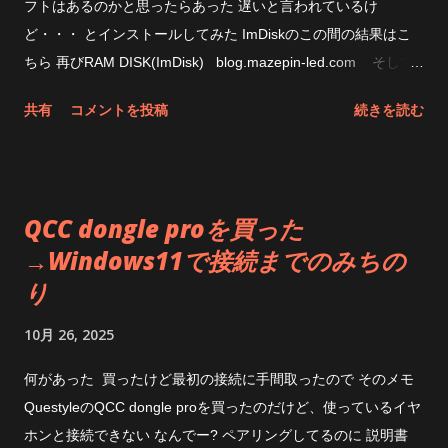
フトはあるのかと思ったらあった 遅いと言われているけ
ど・・・ とインストールしてみた ImDiskのこの間の結果はこ
ちら 再びRAM DISK(ImDisk) blog.mazepin-led.com そして
今回のAIM Toolkit なんか、無茶苦茶遅くなってるな 下手すると
共有
コメントを投稿
続きを読む
SSDの方が速いじゃん CPUの使用状態はこんな感じ PIO転送な
ところは変わって無さそう まあ、遅いからと言ってその速度が
体感できるのかというと出来ないんだけどね と思ったところ
で、なんか設定変えてみたらどうなるのだろう Allocate
QCC dongle proを買った
Memory Dynamicallyというのは、メモリを必要に応じてってこ
→Windows11で接続までのみちの
とだからと思って以前試したことがあったけど、なんかImDisk
り
のときは不安定だったんだよな AdvancedのとこにあるUse
AWE Physical Memoryというのが良くわからないけど、チェッ
10月 26, 2025
クしてみたら速くなった おお、大分速くなった。なったけ
ど・・・・なんで？ これだとImDiskよりちょっと遅いくらいに
何があった 買ったけど最初の接続に手間取ったので そのメモ
なるのか もしやQuickFormatととかでも変わるのか？と思った
QuestyleのQCC dongle proを買ったのだけど、使っているイヤ
けどそこまでやる気も無かったので放置。速くなるわけないよ
ホンと接続できない なんでー? ペアリングしてるのに 説明書