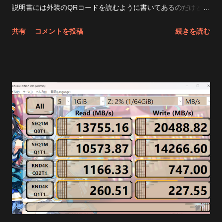
ね。 後は圧縮とか、取り外しメディアとかだし。 最近の性能
説明書には外装のQRコードを読むように書いてあるのだけど
の良いSSDのおかげで RAM DISKというものの存在意義が薄れ
そもそもpage not found 404になる Windowsには・・・ ちゃ
共有
コメントを投稿
続きを読む
ちゃったね まあそれでとにかく速度を稼ぎたいぜって人は
んと ヘッドホンのところには QCC Dongle Pro って出てるの
SoftPerfect RamDiskでも使ってください 昔はPrimo Ramdisk使
よね しかし音が出ない つーか、新しいペアリングはどうやるの
ってました。当時使ってたけどなかなか良かった。 当時SSD無
だ スマホが必要でした 何だそりゃっていいたくなるがどうや
茶苦茶高かったし。 今はほぼ無用になってしまったが・・・ 未
らまず、スマホにQCC dongle Pro接続して専用アプリで ドン
だにスタンダード版は8GBまでなんだな キャッシュ領域にした
グルとイヤホンをペアリングする必要があった 何だそりゃー
いなら大人しく余ってるSSDを使った方がいいんじゃ無いかっ
Google PlayでQuestyleで検索かけるか こちら でまずはインス
て気がするけど おしまい
トール そしてスマホにドングルを刺して、このアプリ内からイ
ヤホンをペアリング そしてそのドングルをWindows11の空いて
るUSB TYPE-Cポートに突き刺す 音が出た！ やったね 結局
音が良くなった? どうなんだろうね 正直言ってよくわからん
ただ、マイケルジャクソンのThe Jamのオープニングのガラス
の割れる音は 今までよりも細かくパリパリ聞こえるようになっ
たから効果はあったんだと思う それと遅延が少なくなった
finalのZE3000 SVというイヤホンを使っていたのだけど今まで