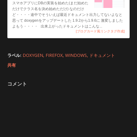
スマホアプリにDBの実装を始めた(まだ始めた
だけでクラス名を決め始めただけ) なのだけ
ど・・・・途中でそういえば最近ドキュメント出力してないよなと
思って doxygenをアップデートした 1.9.2から1.9.6に 激変しました
よもう・・・・ 出来上がったドキュメントはこんな...
[ブログカード風リンクタグ作成]
ラベル:
DOXYGEN
FIREFOX
WINDOWS
ドキュメント
共有
コメント