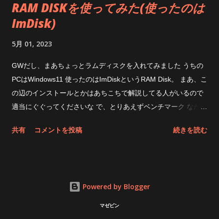
RAM DISKを使ってみた(使ったのは
のただのUSBドングルで YouTubeを見てると明らかに音と画面
ImDisk)
のタイミングがずれてて、 Bluetoothイヤホンってこんなもんか
と表他のだけどそれが亡くなったのはとても快適 LDACは遅延
5月 01, 2023
が酷いとか書いてあったからビビってたんだけどね(でも有線イ
ヤホン使うと、あ、これが合ってる状態なんだってなるので遅
GWだし、まあちょっとラムディスクを入れてみました うちの
延はあるみたい) あと、たまにイヤホンと繋がらなくなるねぇ
PCはWindows11 使ったのはImDiskというRAM Disk。 まあ、こ
相性問題というやつなのだろうか 今までのUSBドングルが捨
の辺のインストールとかはあちこちで解説してる人がいるので
てられない 最期に罠が一つ そりゃ無いぜって言いたくなるのが
適当にぐぐってくださいな で、とりあえずベンチマーク なかな
今までのUSBドングルが捨てられないこと このQCC dongle
かいいスピードだ で、大抵の人はブラウザのキャッシュをRAM
共有
コメントを投稿
続きを読む
pro はWindowsからはイヤホンとして認識されるので他の
ディスクにするといいよ・・・と言うけど そもそもメインドラ
Bluetoo...
イブがNVMeのSSDを使っている状態で、体感速度なんか上が
らない(使い終わったキャッシュを再起動したら綺麗さっぱり捨
て去ってくれるという利点はある) うちで一番効果があるのは
Powered by Blogger
Adobe Audition というアプリ これが結構高速化する(キャッシ
ュをちゃんとRAMディスクにしたら・・・だけど) ハイレゾ音
マゼピン
源だと、1時間の音源が何かする度に4GBのファイルを作られて