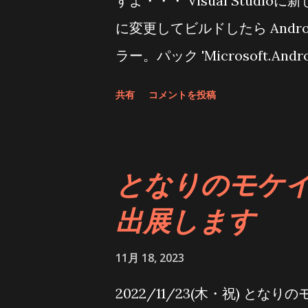
すよ・・・ Visual Studi
に変更してビルドしたら And
ラー。パック 'Microsoft.An
存在しませんでした。」 とエ
共有
コメントを投稿
ても通らない もしかして．ne
ァイルを直接編集 そんなこと
ら直った。 直すまでは焦った
となりのモケイ
してみた ダメなプロジェクトファイ
出展します
TargetFrameworks > net7.0-ma
</ TargetFrameworks > <!--
11月 18, 2023
app. You will need to install t
2022/11/23(木・祝) と
https://github.com/Samsun