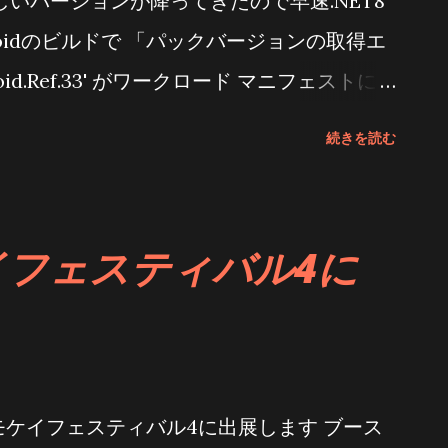
oに新しいバージョンが降ってきたので早速.NET8
roidのビルドで 「パックバージョンの取得エ
droid.Ref.33' がワークロード マニフェストに
ラーになって、ビルドが通らない どうやっ
続きを読む
t8は諦めないとダメなのか? プロジェクトフ
は無い プロジェクトファイルを直接編集した
けどな まっさらなプロジェクトを作って比較
フェスティバル4に
ル < PropertyGroup > <
ccatalyst;net8.0-android33.0;net8.0-ios
 Uncomment to also build the tizen
izen by following this:
なりのモケイフェスティバル4に出展します ブース
g/Tizen.NET --> <!--