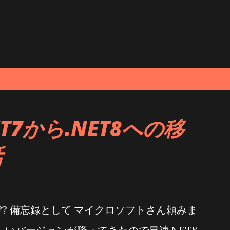
.NET7から.NET8への移
話
f.33とは?? 備忘録として マイクロソフトさん頼みま