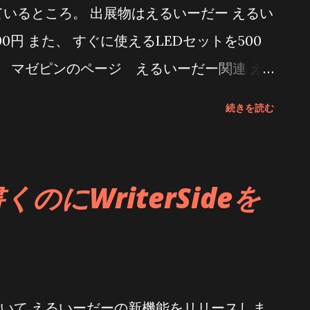
ているところ。 出展物はえるいーだー えるい
Frameworks);net7.0-
0円 また、 すぐに使えるLEDセットを500
rks> --> 修正後のプロジェクトファイル <
す。 マゼピンのページ えるいーだー関連 え
rameworks > net8.0-android;net8.0-
トアップから、小物の購入先、便利な使い
works > ...
続きを読む
ログカード風リンクタグ作成] 使い方などは上
マニュアルページは未だ作成中です
じ ぜひお越し下さいませ
のにWriterSideを
いて えるいーだーの新機能をリリースしま