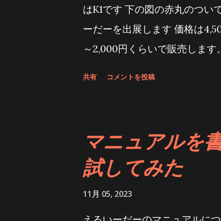
はK1です 下の図の赤丸のつい
<TargetFrameworks>$(Target
ーだーを出展します 価格は4,50
tizen</TargetFramewo
～2,000円くらいで販売しま
PropertyGroup > < TargetF
るいーだー関連のページ。セッ
maccatalyst </ TargetFrame
共有
コメントを投稿
方などを掲載しています [ブ
記ページを参考にして下さい。
が・・・ デモ動画はこんな感
マニュアルを書く
試してみた
11月 05, 2023
えるいーだーのマニュアルにつ