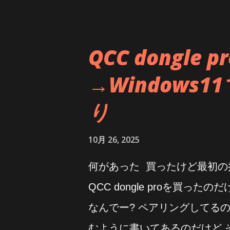
PIO転送なところは変わって
体感できるのかというと出来な
設定変えてみたらどうなるのだろう All
QCC dongle
のは、メモリを必要に応じて
→Windows
ったけど、なんかImDiskのと
り
にあるUse AWE Physica
クしてみたら速くなった おお
10月 26, 2025
んで？ これだとImDiskよ
何があった 買ったけど最初の接続
QuickFormatととかでも
QCC dongle proを買
ったので放置。速くなるわけな
なんでー? ペアリングしてるの
アとかだし。 最近の性能の良い
むように書いてあるのだけど そもそも
存在意義が薄れちゃったね ま