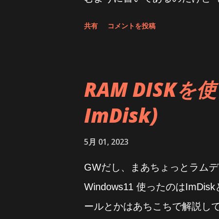
Windowsには・・・ ちゃんと 
は SoftPerfect RamDisk
共有
コメントを投稿
って出てるのよね しかし音が
した。当時使ってたけどなかな
るのだ スマホが必要でした 
し。 今はほぼ無用になってし
ず、スマホにQCC dongle
8GBまでなんだな キャッシ
RAM DISK
をペアリングする必要があった 何だそ
使った方がいいんじゃ無いかっ
ImDisk)
索かけるか こちら でまずは
て、このアプリ内からイヤホン
5月 01, 2023
Windows11の空いてるUSB
GWだし、まあちょっとラムデ
ね 結局音が良くなった? ど
Windows11 使ったのはImD
だ、マイケルジャクソンのThe
ールとかはあちこちで解説し
今までよりも細かくパリパリ