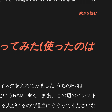
ヘッドホンのところには QCC Dongle Pro
でも使ってください 昔はPrimo Ramdisk使ってま
続きを読む
出ない つーか、新しいペアリングはどうや
か良かった。 当時SSD無茶苦茶高かった
何だそりゃっていいたくなるがどうやらま
まったが・・・ 未だにスタンダード版は
 Pro接続して専用アプリで ドングルとイヤホン
ュ領域にしたいなら大人しく余ってるSSDを
を使ってみた(使ったのは
りゃー Google PlayでQuestyleで検
て気がするけど おしまい
インストール そしてスマホにドングルを刺し
をペアリング そしてそのドングルを
 TYPE-Cポートに突き刺す 音が出た！ やった
ィスクを入れてみました うちのPCは
うなんだろうね 正直言ってよくわからん た
iskというRAM Disk。 まあ、この辺のインスト
 Jamのオープニングのガラスの割れる音は
てる人がいるので適当にぐぐってくださいな
聞こえるようになったから効果はあったんだ