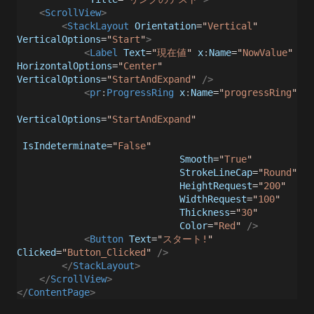
<
ScrollView
>
<
StackLayout
Orientation
=
"
Vertical
"
VerticalOptions
=
"
Start
"
>
<
Label
Text
=
"
現在値
"
x
:
Name
=
"
NowValue
"
HorizontalOptions
=
"
Center
"
VerticalOptions
=
"
StartAndExpand
"
/>
<
pr
:
ProgressRing
x
:
Name
=
"
progressRing
"
VerticalOptions
=
"
StartAndExpand
"
IsIndeterminate
=
"
False
"
Smooth
=
"
True
"
StrokeLineCap
=
"
Round
"
HeightRequest
=
"
200
"
WidthRequest
=
"
100
"
Thickness
=
"
30
"
Color
=
"
Red
"
/>
<
Button
Text
=
"
スタート!
"
Clicked
=
"
Button_Clicked
"
/>
</
StackLayout
>
</
ScrollView
>
</
ContentPage
>