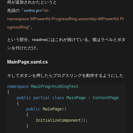
何が追加されかたというと
先頭の「
xmlns
:
pr
=
"
clr-
namespace:MPowerKit.ProgressRing;assembly=MPowerKit.Pr
ogressRing
"
」
という部分。readmeにはこれが抜けている。後はラベルとボタ
ンを付けただけ。
MainPage.xaml.cs
そしてボタンを押したらプログスリングを動作するようにした
namespace
MauiProgressRingTest
{
public
partial
class
MainPage
:
ContentPage
{
public
MainPage
()
{
InitializeComponent
();
}