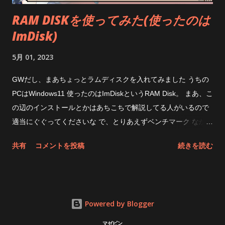
finalのZE3000 SVというイヤホンを使っていたのだけど今まで
RAM DISKを使ってみた(使ったのは
のただのUSBドングルで YouTubeを見てると明らかに音と画面
ImDisk)
のタイミングがずれてて、 Bluetoothイヤホンってこんなもんか
と表他のだけどそれが亡くなったのはとても快適 LDACは遅延
5月 01, 2023
が酷いとか書いてあったからビビってたんだけどね(でも有線イ
ヤホン使うと、あ、これが合ってる状態なんだってなるので遅
GWだし、まあちょっとラムディスクを入れてみました うちの
延はあるみたい) あと、たまにイヤホンと繋がらなくなるねぇ
PCはWindows11 使ったのはImDiskというRAM Disk。 まあ、こ
相性問題というやつなのだろうか 今までのUSBドングルが捨
の辺のインストールとかはあちこちで解説してる人がいるので
てられない 最期に罠が一つ そりゃ無いぜって言いたくなるのが
適当にぐぐってくださいな で、とりあえずベンチマーク なかな
今までのUSBドングルが捨てられないこと このQCC dongle
かいいスピードだ で、大抵の人はブラウザのキャッシュをRAM
共有
コメントを投稿
続きを読む
pro はWindowsからはイヤホンとして認識されるので他の
ディスクにするといいよ・・・と言うけど そもそもメインドラ
Bluetoo...
イブがNVMeのSSDを使っている状態で、体感速度なんか上が
らない(使い終わったキャッシュを再起動したら綺麗さっぱり捨
て去ってくれるという利点はある) うちで一番効果があるのは
Powered by Blogger
Adobe Audition というアプリ これが結構高速化する(キャッシ
ュをちゃんとRAMディスクにしたら・・・だけど) ハイレゾ音
マゼピン