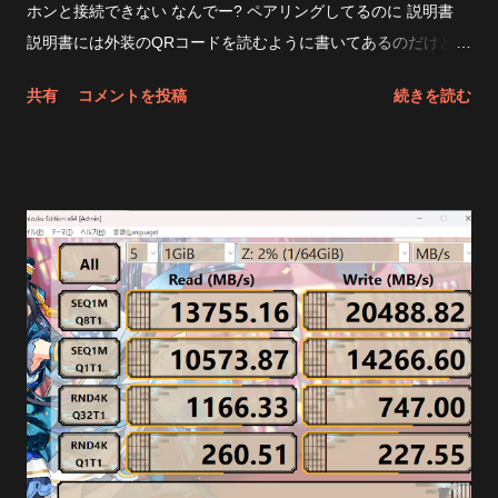
けどそこまでやる気も無かったので放置。速くなるわけないよ
ホンと接続できない なんでー? ペアリングしてるのに 説明書
ね。 後は圧縮とか、取り外しメディアとかだし。 最近の性能
説明書には外装のQRコードを読むように書いてあるのだけど
の良いSSDのおかげで RAM DISKというものの存在意義が薄れ
そもそもpage not found 404になる Windowsには・・・ ちゃ
共有
コメントを投稿
続きを読む
ちゃったね まあそれでとにかく速度を稼ぎたいぜって人は
んと ヘッドホンのところには QCC Dongle Pro って出てるの
SoftPerfect RamDiskでも使ってください 昔はPrimo Ramdisk使
よね しかし音が出ない つーか、新しいペアリングはどうやるの
ってました。当時使ってたけどなかなか良かった。 当時SSD無
だ スマホが必要でした 何だそりゃっていいたくなるがどうや
茶苦茶高かったし。 今はほぼ無用になってしまったが・・・ 未
らまず、スマホにQCC dongle Pro接続して専用アプリで ドン
だにスタンダード版は8GBまでなんだな キャッシュ領域にした
グルとイヤホンをペアリングする必要があった 何だそりゃー
いなら大人しく余ってるSSDを使った方がいいんじゃ無いかっ
Google PlayでQuestyleで検索かけるか こちら でまずはインス
て気がするけど おしまい
トール そしてスマホにドングルを刺して、このアプリ内からイ
ヤホンをペアリング そしてそのドングルをWindows11の空いて
るUSB TYPE-Cポートに突き刺す 音が出た！ やったね 結局
音が良くなった? どうなんだろうね 正直言ってよくわからん
ただ、マイケルジャクソンのThe Jamのオープニングのガラス
の割れる音は 今までよりも細かくパリパリ聞こえるようになっ
たから効果はあったんだと思う それと遅延が少なくなった