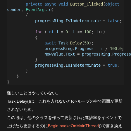
private
async
void
Button_Clicked
(
object
sender
,
EventArgs
e
)
{
progressRing
.
IsIndeterminate
=
false
;
for
(
int
i
=
0
;
i
<=
100
;
i
++)
{
await
Task
.
Delay
(
50
);
progressRing
.
Progress
=
i
/
100.0
;
NowValue
.
Text
=
progressRing
.
Progress
}
progressRing
.
IsIndeterminate
=
true
;
}
}
}
難しいことはやっていない。
Task.Delay()は、これを入れないとfor-ループの中で画面が更新
されないため。
この辺は、他のクラスを作って更新された進捗率をイベントで
上げたら更新するのに
BeginInvokeOnMainThread
()で書き換え