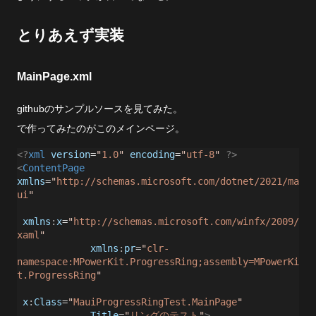
とりあえず実装
MainPage.xml
githubのサンプルソースを見てみた。
で作ってみたのがこのメインページ。
<?
xml
version
=
"
1.0
"
encoding
=
"
utf-8
"
?>
<
ContentPage
xmlns
=
"
http://schemas.microsoft.com/dotnet/2021/ma
ui
"
xmlns
:
x
=
"
http://schemas.microsoft.com/winfx/2009/
xaml
"
xmlns
:
pr
=
"
clr-
namespace:MPowerKit.ProgressRing;assembly=MPowerKi
t.ProgressRing
"
x
:
Class
=
"
MauiProgressRingTest.MainPage
"
Title
=
"
リングのテスト
"
>