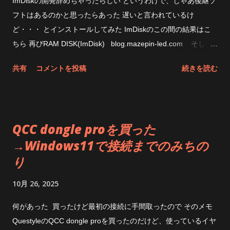
ImDiskの開発辞めちゃったらしい というわけで、じゃあ後継ソ
フトはあるのかと思ったらあった 遅いと言われているけ
ど・・・ とインストールしてみた ImDiskのこの間の結果はこ
ちら 再びRAM DISK(ImDisk) blog.mazepin-led.com そして
今回のAIM Toolkit なんか、無茶苦茶遅くなってるな 下手すると
共有
コメントを投稿
続きを読む
SSDの方が速いじゃん CPUの使用状態はこんな感じ PIO転送な
ところは変わって無さそう まあ、遅いからと言ってその速度が
体感できるのかというと出来ないんだけどね と思ったところ
で、なんか設定変えてみたらどうなるのだろう Allocate
QCC dongle proを買った
Memory Dynamicallyというのは、メモリを必要に応じてってこ
→Windows11で接続までのみちの
とだからと思って以前試したことがあったけど、なんかImDisk
り
のときは不安定だったんだよな AdvancedのとこにあるUse
AWE Physical Memoryというのが良くわからないけど、チェッ
10月 26, 2025
クしてみたら速くなった おお、大分速くなった。なったけ
ど・・・・なんで？ これだとImDiskよりちょっと遅いくらいに
何があった 買ったけど最初の接続に手間取ったので そのメモ
なるのか もしやQuickFormatととかでも変わるのか？と思った
QuestyleのQCC dongle proを買ったのだけど、使っているイヤ