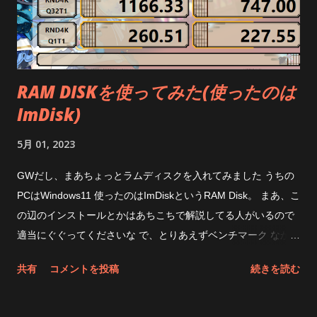
ただ、マイケルジャクソンのThe Jamのオープニングのガラス
の割れる音は 今までよりも細かくパリパリ聞こえるようになっ
たから効果はあったんだと思う それと遅延が少なくなった
finalのZE3000 SVというイヤホンを使っていたのだけど今まで
RAM DISKを使ってみた(使ったのは
のただのUSBドングルで YouTubeを見てると明らかに音と画面
ImDisk)
のタイミングがずれてて、 Bluetoothイヤホンってこんなもんか
と表他のだけどそれが亡くなったのはとても快適 LDACは遅延
5月 01, 2023
が酷いとか書いてあったからビビってたんだけどね(でも有線イ
ヤホン使うと、あ、これが合ってる状態なんだってなるので遅
GWだし、まあちょっとラムディスクを入れてみました うちの
延はあるみたい) あと、たまにイヤホンと繋がらなくなるねぇ
PCはWindows11 使ったのはImDiskというRAM Disk。 まあ、こ
相性問題というやつなのだろうか 今までのUSBドングルが捨
の辺のインストールとかはあちこちで解説してる人がいるので
てられない 最期に罠が一つ そりゃ無いぜって言いたくなるのが
適当にぐぐってくださいな で、とりあえずベンチマーク なかな
今までのUSBドングルが捨てられないこと このQCC dongle
かいいスピードだ で、大抵の人はブラウザのキャッシュをRAM
共有
コメントを投稿
続きを読む
pro はWindowsからはイヤホンとして認識されるので他の
ディスクにするといいよ・・・と言うけど そもそもメインドラ
Bluetoo...
イブがNVMeのSSDを使っている状態で、体感速度なんか上が
らない(使い終わったキャッシュを再起動したら綺麗さっぱり捨