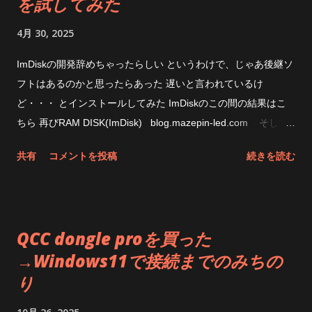
を試してみた
4月 30, 2025
ImDiskの開発辞めちゃったらしい というわけで、じゃあ後継ソ
フトはあるのかと思ったらあった 遅いと言われているけ
ど・・・ とインストールしてみた ImDiskのこの間の結果はこ
ちら 再びRAM DISK(ImDisk) blog.mazepin-led.com そして
今回のAIM Toolkit なんか、無茶苦茶遅くなってるな 下手すると
共有
コメントを投稿
続きを読む
SSDの方が速いじゃん CPUの使用状態はこんな感じ PIO転送な
ところは変わって無さそう まあ、遅いからと言ってその速度が
体感できるのかというと出来ないんだけどね と思ったところ
で、なんか設定変えてみたらどうなるのだろう Allocate
QCC dongle proを買った
Memory Dynamicallyというのは、メモリを必要に応じてってこ
→Windows11で接続までのみちの
とだからと思って以前試したことがあったけど、なんかImDisk
り
のときは不安定だったんだよな AdvancedのとこにあるUse
AWE Physical Memoryというのが良くわからないけど、チェッ