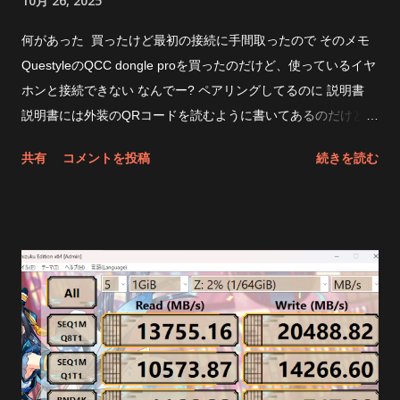
10月 26, 2025
クしてみたら速くなった おお、大分速くなった。なったけ
ど・・・・なんで？ これだとImDiskよりちょっと遅いくらいに
何があった 買ったけど最初の接続に手間取ったので そのメモ
なるのか もしやQuickFormatととかでも変わるのか？と思った
QuestyleのQCC dongle proを買ったのだけど、使っているイヤ
けどそこまでやる気も無かったので放置。速くなるわけないよ
ホンと接続できない なんでー? ペアリングしてるのに 説明書
ね。 後は圧縮とか、取り外しメディアとかだし。 最近の性能
説明書には外装のQRコードを読むように書いてあるのだけど
の良いSSDのおかげで RAM DISKというものの存在意義が薄れ
そもそもpage not found 404になる Windowsには・・・ ちゃ
共有
コメントを投稿
続きを読む
ちゃったね まあそれでとにかく速度を稼ぎたいぜって人は
んと ヘッドホンのところには QCC Dongle Pro って出てるの
SoftPerfect RamDiskでも使ってください 昔はPrimo Ramdisk使
よね しかし音が出ない つーか、新しいペアリングはどうやるの
ってました。当時使ってたけどなかなか良かった。 当時SSD無
だ スマホが必要でした 何だそりゃっていいたくなるがどうや
茶苦茶高かったし。 今はほぼ無用になってしまったが・・・ 未
らまず、スマホにQCC dongle Pro接続して専用アプリで ドン
だにスタンダード版は8GBまでなんだな キャッシュ領域にした
グルとイヤホンをペアリングする必要があった 何だそりゃー
いなら大人しく余ってるSSDを使った方がいいんじゃ無いかっ
Google PlayでQuestyleで検索かけるか こちら でまずはインス
て気がするけど おしまい
トール そしてスマホにドングルを刺して、このアプリ内からイ
ヤホンをペアリング そしてそのドングルをWindows11の空いて
るUSB TYPE-Cポートに突き刺す 音が出た！ やったね 結局
音が良くなった? どうなんだろうね 正直言ってよくわからん