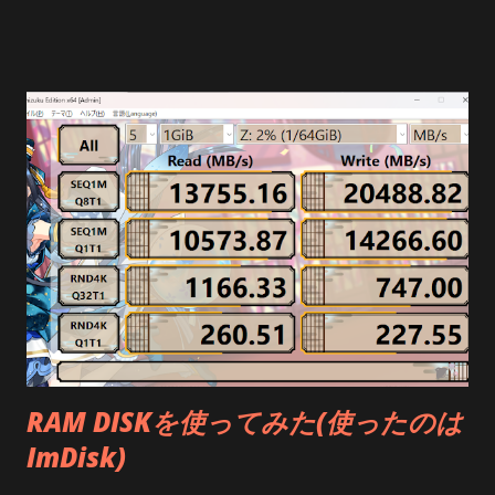
SoftPerfect RamDiskでも使ってください 昔はPrimo Ramdisk使
よね しかし音が出ない つーか、新しいペアリングはどうやるの
ってました。当時使ってたけどなかなか良かった。 当時SSD無
だ スマホが必要でした 何だそりゃっていいたくなるがどうや
茶苦茶高かったし。 今はほぼ無用になってしまったが・・・ 未
らまず、スマホにQCC dongle Pro接続して専用アプリで ドン
だにスタンダード版は8GBまでなんだな キャッシュ領域にした
グルとイヤホンをペアリングする必要があった 何だそりゃー
いなら大人しく余ってるSSDを使った方がいいんじゃ無いかっ
Google PlayでQuestyleで検索かけるか こちら でまずはインス
て気がするけど おしまい
トール そしてスマホにドングルを刺して、このアプリ内からイ
ヤホンをペアリング そしてそのドングルをWindows11の空いて
るUSB TYPE-Cポートに突き刺す 音が出た！ やったね 結局
音が良くなった? どうなんだろうね 正直言ってよくわからん
ただ、マイケルジャクソンのThe Jamのオープニングのガラス
の割れる音は 今までよりも細かくパリパリ聞こえるようになっ
たから効果はあったんだと思う それと遅延が少なくなった
finalのZE3000 SVというイヤホンを使っていたのだけど今まで
RAM DISKを使ってみた(使ったのは
のただのUSBドングルで YouTubeを見てると明らかに音と画面
ImDisk)
のタイミングがずれてて、 Bluetoothイヤホンってこんなもんか
と表他のだけどそれが亡くなったのはとても快適 LDACは遅延