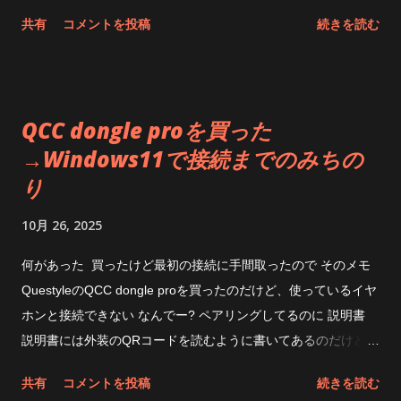
今回のAIM Toolkit なんか、無茶苦茶遅くなってるな 下手すると
共有
コメントを投稿
続きを読む
SSDの方が速いじゃん CPUの使用状態はこんな感じ PIO転送な
ところは変わって無さそう まあ、遅いからと言ってその速度が
体感できるのかというと出来ないんだけどね と思ったところ
で、なんか設定変えてみたらどうなるのだろう Allocate
QCC dongle proを買った
Memory Dynamicallyというのは、メモリを必要に応じてってこ
→Windows11で接続までのみちの
とだからと思って以前試したことがあったけど、なんかImDisk
り
のときは不安定だったんだよな AdvancedのとこにあるUse
AWE Physical Memoryというのが良くわからないけど、チェッ
10月 26, 2025
クしてみたら速くなった おお、大分速くなった。なったけ
ど・・・・なんで？ これだとImDiskよりちょっと遅いくらいに
何があった 買ったけど最初の接続に手間取ったので そのメモ
なるのか もしやQuickFormatととかでも変わるのか？と思った
QuestyleのQCC dongle proを買ったのだけど、使っているイヤ
けどそこまでやる気も無かったので放置。速くなるわけないよ
ホンと接続できない なんでー? ペアリングしてるのに 説明書
ね。 後は圧縮とか、取り外しメディアとかだし。 最近の性能
説明書には外装のQRコードを読むように書いてあるのだけど
の良いSSDのおかげで RAM DISKというものの存在意義が薄れ
そもそもpage not found 404になる Windowsには・・・ ちゃ
共有
コメントを投稿
続きを読む
ちゃったね まあそれでとにかく速度を稼ぎたいぜって人は
んと ヘッドホンのところには QCC Dongle Pro って出てるの